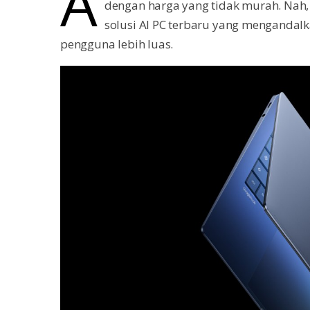
A
dengan harga yang tidak murah. Nah,
solusi AI PC terbaru yang menganda
pengguna lebih luas.