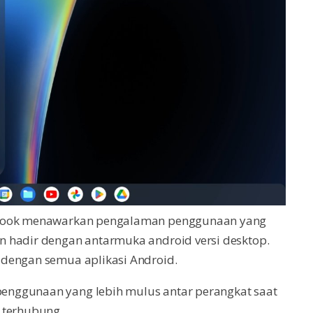
lebook menawarkan pengalaman penggunaan yang
 hadir dengan antarmuka android versi desktop.
 dengan semua aplikasi Android.
enggunaan yang lebih mulus antar perangkat saat
 terhubung.