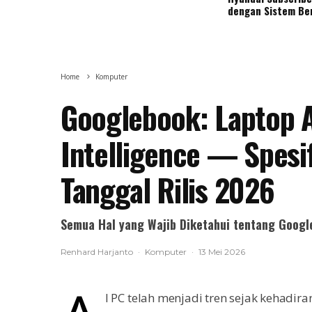
dengan Sistem Be
Home
Komputer
Googlebook: Laptop 
Intelligence — Spesif
Tanggal Rilis 2026
Semua Hal yang Wajib Diketahui tentang Googl
Renhard Harjanto
·
Komputer
·
13 Mei 2026
I PC telah menjadi tren sejak kehadi