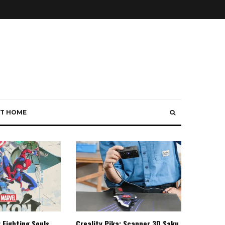
T HOME
 Fighting Souls,
Creality Pika: Scanner 3D Saku