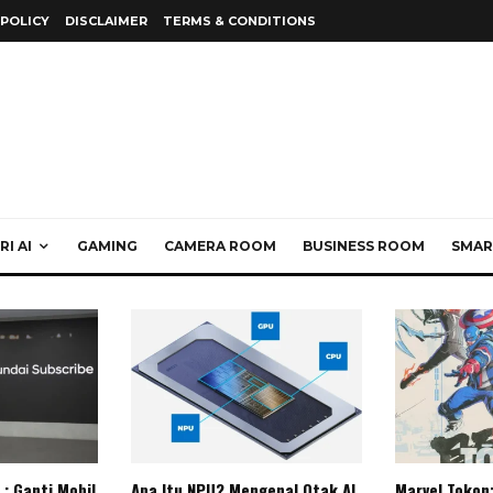
 POLICY
DISCLAIMER
TERMS & CONDITIONS
I AI
GAMING
CAMERA ROOM
BUSINESS ROOM
SMAR
: Ganti Mobil
Apa Itu NPU? Mengenal Otak AI
Marvel Tokon: