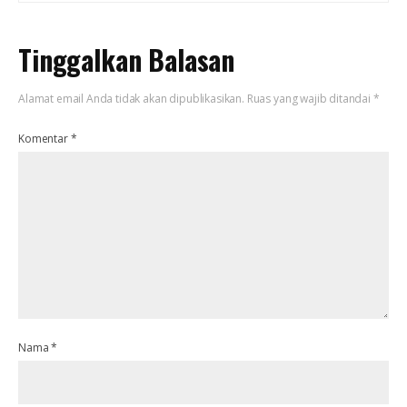
Tinggalkan Balasan
Alamat email Anda tidak akan dipublikasikan.
Ruas yang wajib ditandai
*
Komentar
*
Nama
*