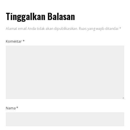
Tinggalkan Balasan
Alamat email Anda tidak akan dipublikasikan.
Ruas yang wajib ditandai
*
Komentar
*
Nama
*