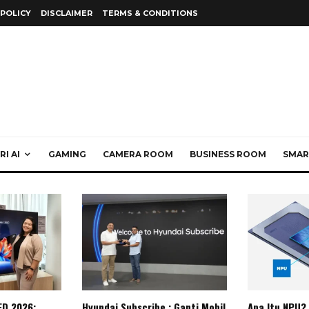
 POLICY
DISCLAIMER
TERMS & CONDITIONS
I AI
GAMING
CAMERA ROOM
BUSINESS ROOM
SMAR
ED 2026:
Hyundai Subscribe : Ganti Mobil
Apa Itu NPU?