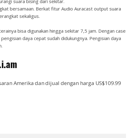
angi suara bising dari sekitar.
gkat bersamaan. Berkat fitur Audio Auracast output suara
erangkat sekaligus.
terainya bisa digunakan hingga sekitar 7,5 jam. Dengan case
r pengisian daya cepat sudah didukungnya. Pengisian daya
m.
.i.am
asaran Amerika dan dijual dengan harga US$109.99