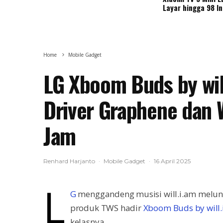
Layar hingga 98 I
Home
Mobile Gadget
LG Xboom Buds by wil
Driver Graphene dan
Jam
Renhard Harjanto
·
Mobile Gadget
·
16 April 2025
L
G
menggandeng musisi will.i.am melun
produk TWS hadir
Xboom Buds by will.
kelasnya.