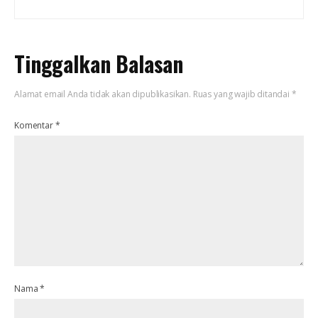
Tinggalkan Balasan
Alamat email Anda tidak akan dipublikasikan.
Ruas yang wajib ditandai
*
Komentar
*
Nama
*