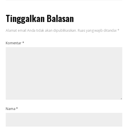
Tinggalkan Balasan
Alamat email Anda tidak akan dipublikasikan.
Ruas yang wajib ditandai
*
Komentar
*
Nama
*