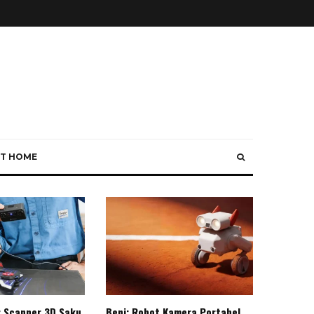
T HOME
: Scanner 3D Saku
Beni: Robot Kamera Portabel