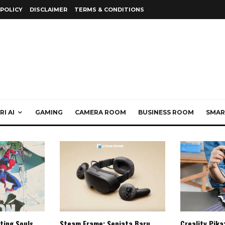
 POLICY
DISCLAIMER
TERMS & CONDITIONS
I AI
GAMING
CAMERA ROOM
BUSINESS ROOM
SMAR
ting Souls,
Steam Frame: Senjata Baru
Creality Pika