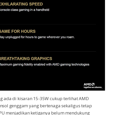
ng ada di kisaran 15-35W cukup terlihat AMD
sol genggam yang bertenaga sekaligus tetap
 NPU menjadikan ketiganya belum mendukung