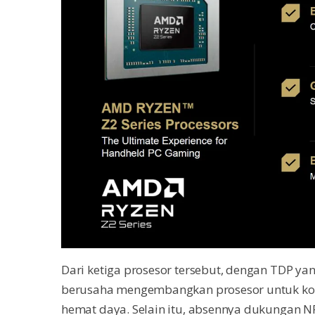
Dari ketiga prosesor tersebut, dengan TDP ya
berusaha mengembangkan prosesor untuk kon
hemat daya. Selain itu, absennya dukungan