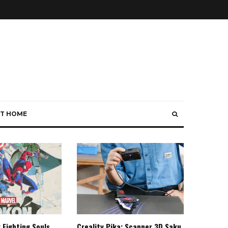
T HOME
 Fighting Souls,
Creality Pika: Scanner 3D Saku