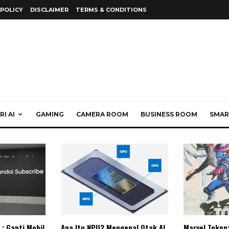
 POLICY
DISCLAIMER
TERMS & CONDITIONS
I AI
GAMING
CAMERA ROOM
BUSINESS ROOM
SMAR
: Ganti Mobil
Apa Itu NPU? Mengenal Otak AI
Marvel Tokon: