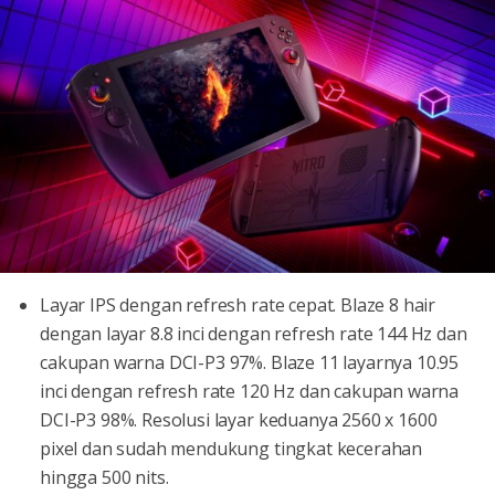
Layar IPS dengan refresh rate cepat. Blaze 8 hair
dengan layar 8.8 inci dengan refresh rate 144 Hz dan
cakupan warna DCI-P3 97%. Blaze 11 layarnya 10.95
inci dengan refresh rate 120 Hz dan cakupan warna
DCI-P3 98%. Resolusi layar keduanya 2560 x 1600
pixel dan sudah mendukung tingkat kecerahan
hingga 500 nits.