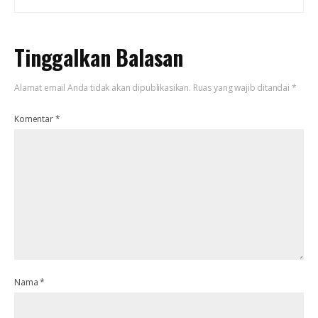
Tinggalkan Balasan
Alamat email Anda tidak akan dipublikasikan.
Ruas yang wajib ditandai
*
Komentar
*
Nama
*