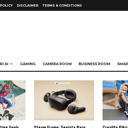
 POLICY
DISCLAIMER
TERMS & CONDITIONS
I AI
GAMING
CAMERA ROOM
BUSINESS ROOM
SMAR
ting Souls,
Steam Frame: Senjata Baru
Creality Pika