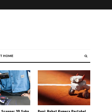
T HOME
: Scanner 3D Saku
Beni: Robot Kamera Portabel