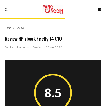
Home
Review
Review HP Zbook Firefly 14 G10
Renhard Harjanto
·
Review
·
16 Mei 2024
8.5