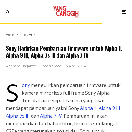
Home
Foto & Video
Sony Hadirkan Pembaruan Firmware untuk Alpha 1,
Alpha 9 III, Alpha 7s III dan Alpha 7 IV
Renhard Harjanto
·
Foto & Video
·
5 April 2024
S
ony
mengulirkan pembaruan firmware untuk
kamera mirrorless full frame Sony Alpha.
Tercatat ada empat kamera yang akan
mendapat pembaruan yakni Sony
Alpha 1
,
Alpha 9 III
,
Alpha 7s III
dan
Alpha 7 IV
. Pembaruan ini akan
menghadirkan tambahan fitur, termasuk dukungan
C2PA yang merupakan solusi dari Sony untuk