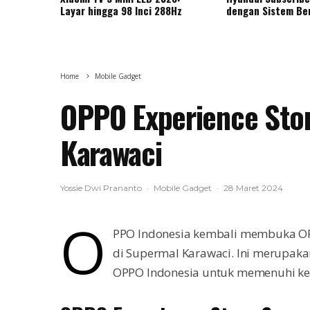
Layar hingga 98 Inci 288Hz
dengan Sistem Be
Home
Mobile Gadget
OPPO Experience Stor
Karawaci
Yossie Dwi Prananto
·
Mobile Gadget
·
28 Maret 2024
O
PPO Indonesia kembali membuka OPPO
di Supermal Karawaci. Ini merupaka
OPPO Indonesia untuk memenuhi k