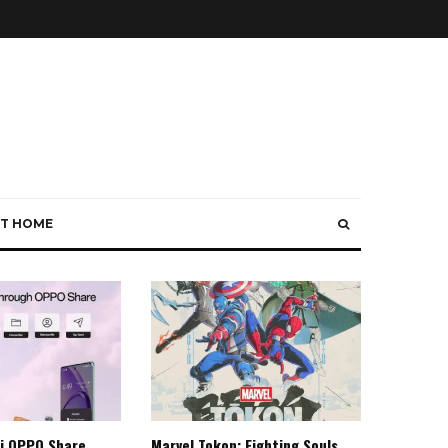
T HOME
i OPPO Share
Marvel Tokon: Fighting Souls,