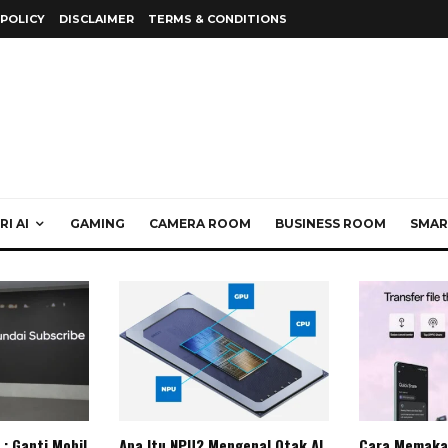
 POLICY
DISCLAIMER
TERMS & CONDITIONS
I AI
GAMING
CAMERA ROOM
BUSINESS ROOM
SMAR
: Ganti Mobil
Apa Itu NPU? Mengenal Otak AI
Cara Memaka