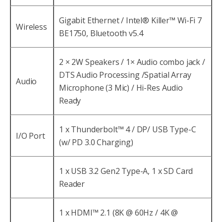
Gigabit Ethernet / Intel® Killer™ Wi-Fi 7
Wireless
BE1750, Bluetooth v5.4
2 × 2W Speakers / 1× Audio combo jack /
DTS Audio Processing /Spatial Array
Audio
Microphone (3 Mic) / Hi-Res Audio
Ready
1 x Thunderbolt™ 4 / DP/ USB Type-C
I/O Port
(w/ PD 3.0 Charging)
1 x USB 3.2 Gen2 Type-A, 1 x SD Card
Reader
1 x HDMI™ 2.1 (8K @ 60Hz / 4K @