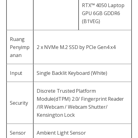
RTX™ 4050 Laptop
GPU 6GB GDDR6
(B1VEG)
Ruang
Penyimp
2 x NVMe M.2 SSD by PCIe Gen4 x4
anan
Input
Single Backlit Keyboard (White)
Discrete Trusted Platform
Module(dTPM) 2.0/ Fingerprint Reader
Security
/IR Webcam / Webcam Shutter/
Kensington Lock
Sensor
Ambient Light Sensor