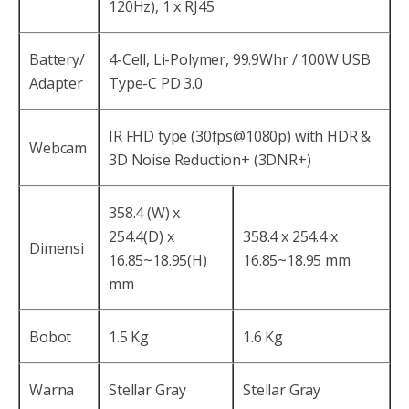
120Hz), 1 x RJ45
Battery/
4-Cell, Li-Polymer, 99.9Whr / 100W USB
Adapter
Type-C PD 3.0
IR FHD type (30fps@1080p) with HDR &
Webcam
3D Noise Reduction+ (3DNR+)
358.4 (W) x
254.4(D) x
358.4 x 254.4 x
Dimensi
16.85~18.95(H)
16.85~18.95 mm
mm
Bobot
1.5 Kg
1.6 Kg
Warna
Stellar Gray
Stellar Gray