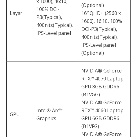
x 1600), 16:10,
(Optional)
100% DCI-
Layar
16″ QHD+ (2560 x
P3(Typical),
1600), 16:10, 100%
400nits(Typical),
DCI-P3(Typical),
IPS-Level panel
400nits(Typical),
IPS-Level panel
(Optional)
NVIDIA® GeForce
RTX™ 4070 Laptop
GPU 8GB GDDR6
(B1VGG)
NVIDIA® GeForce
Intel® Arc™
RTX™ 4060 Laptop
GPU
Graphics
GPU 6GB GDDR6
(B1VFG)
NVIDIA® GeForce