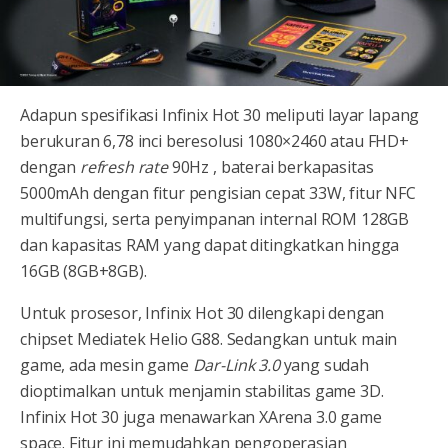
Adapun spesifikasi Infinix Hot 30 meliputi layar lapang
berukuran 6,78 inci beresolusi 1080×2460 atau FHD+
dengan
refresh rate
90Hz , baterai berkapasitas
5000mAh dengan fitur pengisian cepat 33W, fitur NFC
multifungsi, serta penyimpanan internal ROM 128GB
dan kapasitas RAM yang dapat ditingkatkan hingga
16GB (8GB+8GB).
Untuk prosesor, Infinix Hot 30 dilengkapi dengan
chipset Mediatek Helio G88. Sedangkan untuk main
game, ada mesin game
Dar-Link 3.0
yang sudah
dioptimalkan untuk menjamin stabilitas game 3D.
Infinix Hot 30 juga menawarkan XArena 3.0 game
space. Fitur ini memudahkan pengoperasian