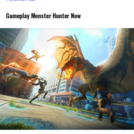
Gameplay Monster Hunter Now