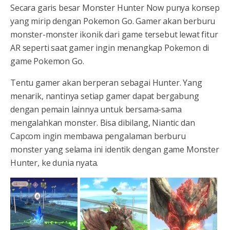
Secara garis besar Monster Hunter Now punya konsep
yang mirip dengan Pokemon Go. Gamer akan berburu
monster-monster ikonik dari game tersebut lewat fitur
AR seperti saat gamer ingin menangkap Pokemon di
game Pokemon Go.
Tentu gamer akan berperan sebagai Hunter. Yang
menarik, nantinya setiap gamer dapat bergabung
dengan pemain lainnya untuk bersama-sama
mengalahkan monster. Bisa dibilang, Niantic dan
Capcom ingin membawa pengalaman berburu
monster yang selama ini identik dengan game Monster
Hunter, ke dunia nyata.