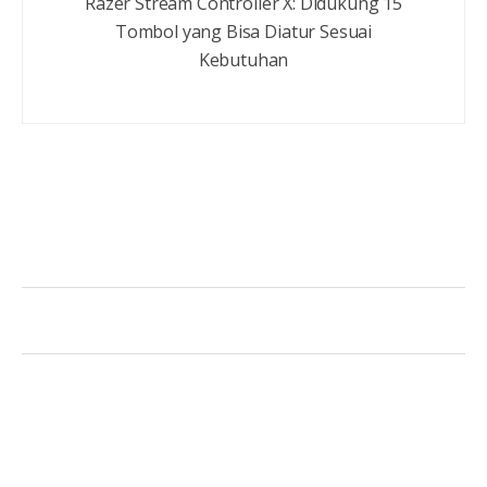
Razer Stream Controller X: Didukung 15
Tombol yang Bisa Diatur Sesuai
Kebutuhan