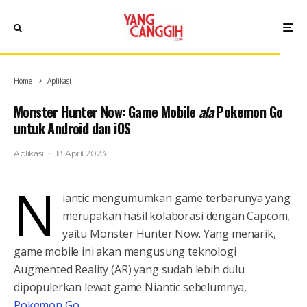
Home
Aplikasi
Monster Hunter Now: Game Mobile
ala
Pokemon Go
untuk Android dan iOS
Aplikasi
·
18 April 2023
N
iantic mengumumkan game terbarunya yang
merupakan hasil kolaborasi dengan Capcom,
yaitu Monster Hunter Now. Yang menarik,
game mobile ini akan mengusung teknologi
Augmented Reality (AR) yang sudah lebih dulu
dipopulerkan lewat game Niantic sebelumnya,
Pokemon Go
.