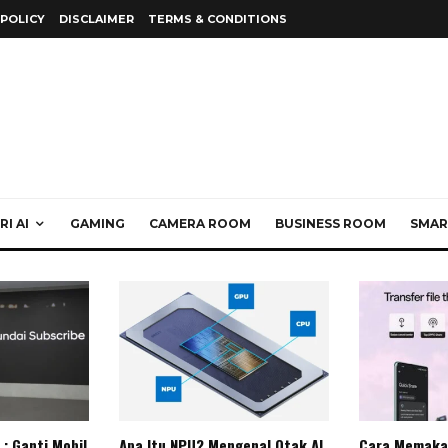
 POLICY
DISCLAIMER
TERMS & CONDITIONS
I AI
GAMING
CAMERA ROOM
BUSINESS ROOM
SMAR
: Ganti Mobil
Apa Itu NPU? Mengenal Otak AI
Cara Memaka