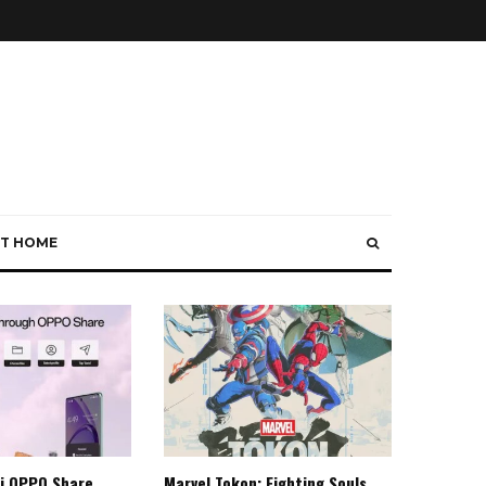
T HOME
i OPPO Share
Marvel Tokon: Fighting Souls,