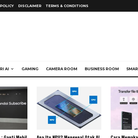
 POLICY
DISCLAIMER
TERMS & CONDITIONS
I AI
GAMING
CAMERA ROOM
BUSINESS ROOM
SMAR
: Ganti Mobil
Apa Itu NPU? Mengenal Otak AI
Cara Memaka