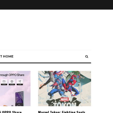
T HOME
i OPPO Share
Marvel Tokon: Fighting Souls,