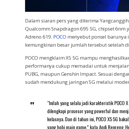
Dalam siaran pers yang diterima Yangcanggih, 
Qualcomm Snapdragon 695 5G, chipset 6nm 
Adreno 619.
POCO
menyebut ponsel barunya i
kemungkinan besar jumlah tersebut setelah d
POCO mengklaim X5 5G mampu menghasilkan s
performanya cukup memadai untuk menjalank
PUBG, maupun Genshin Impact. Sesuai dengan
sudah mendukung jaringan 5G melalui mode
“Inilah yang selalu jadi karakteristik POCO X
dilengkapi prosesor yang powerful dan men
kelasnya. Dan di tahun ini, POCO X5 5G baka
yang hobi main game,” kata Andi Renreng, H