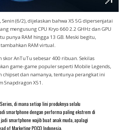
Senin (6/2), dijelaskan bahwa X5 5G dipersenjatai
yang mengusung CPU Kryo 660 2.2 GHHz dan GPU
tu punya RAM hingga 13 GB. Meski begitu,
itambahkan RAM virtual.
kor AnTuTu sebesar 400 ribuan. Sekilas
an game-game populer seperti Mobile Legends,
 chipset dan namanya, tentunya perangkat ini
m Snapdragon X51.
 Series, di mana setiap lini produknya selalu
jadi smartphone dengan performa paling ekstrem di
l jadi smartphone wajib buat anak muda, apalagi
ead of Marketing POCO Indonesia.