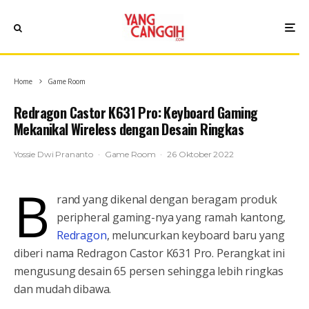
Home
Game Room
Redragon Castor K631 Pro: Keyboard Gaming
Mekanikal Wireless dengan Desain Ringkas
Yossie Dwi Prananto
·
Game Room
·
26 Oktober 2022
B
rand yang dikenal dengan beragam produk
peripheral gaming-nya yang ramah kantong,
Redragon
, meluncurkan keyboard baru yang
diberi nama Redragon Castor K631 Pro. Perangkat ini
mengusung desain 65 persen sehingga lebih ringkas
dan mudah dibawa.