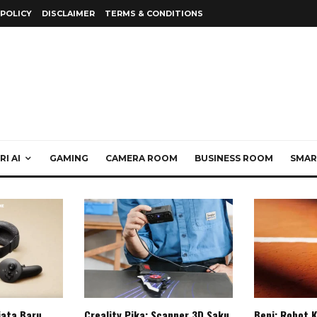
 POLICY
DISCLAIMER
TERMS & CONDITIONS
I AI
GAMING
CAMERA ROOM
BUSINESS ROOM
SMAR
jata Baru
Creality Pika: Scanner 3D Saku
Beni: Robot 