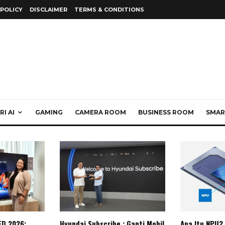
 POLICY
DISCLAIMER
TERMS & CONDITIONS
I AI
GAMING
CAMERA ROOM
BUSINESS ROOM
SMAR
ED 2026:
Hyundai Subscribe : Ganti Mobil
Apa Itu NPU?