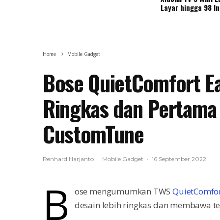
Layar hingga 98 I
Home
Mobile Gadget
Bose QuietComfort Ea
Ringkas dan Pertama
CustomTune
Renhard Harjanto
·
Mobile Gadget
·
16 September 2022
B
ose mengumumkan TWS
QuietComfor
desain lebih ringkas dan membawa t