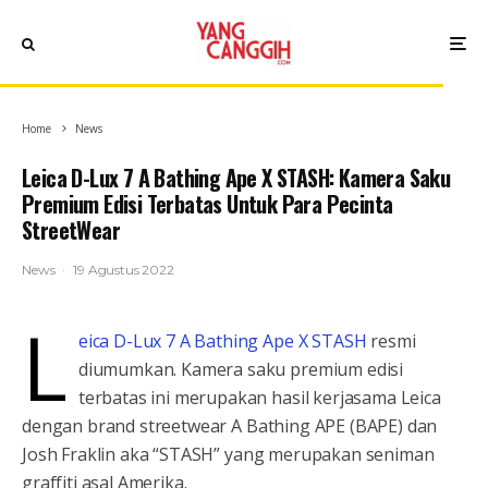
Home
News
Leica D-Lux 7 A Bathing Ape X STASH: Kamera Saku
Premium Edisi Terbatas Untuk Para Pecinta
StreetWear
News
·
19 Agustus 2022
L
eica D-Lux 7 A Bathing Ape X STASH
resmi
diumumkan. Kamera saku premium edisi
terbatas ini merupakan hasil kerjasama Leica
dengan brand streetwear A Bathing APE (BAPE) dan
Josh Fraklin aka “STASH” yang merupakan seniman
graffiti asal Amerika.