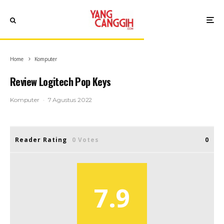
Home
Komputer
Review Logitech Pop Keys
Komputer
·
7 Agustus 2022
Reader Rating
0 Votes
0
7.9