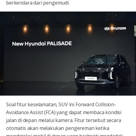
berkendara dari pengemudi.
Soal fitur keselamatan, SUV ini Forward Collision-
Avoidance Assist (FCA) yang dapat membaca kondisi
jalan di depan melalui kamera. Fitur tersebut secara
otomatis akan melakukan pengereman ketika