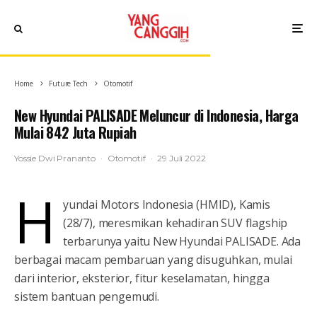
Home
Future Tech
Otomotif
New Hyundai PALISADE Meluncur di Indonesia, Harga
Mulai 842 Juta Rupiah
Yossie Dwi Prananto
·
Otomotif
·
29 Juli 2022
H
yundai Motors Indonesia (HMID), Kamis
(28/7), meresmikan kehadiran SUV flagship
terbarunya yaitu New Hyundai PALISADE. Ada
berbagai macam pembaruan yang disuguhkan, mulai
dari interior, eksterior, fitur keselamatan, hingga
sistem bantuan pengemudi.