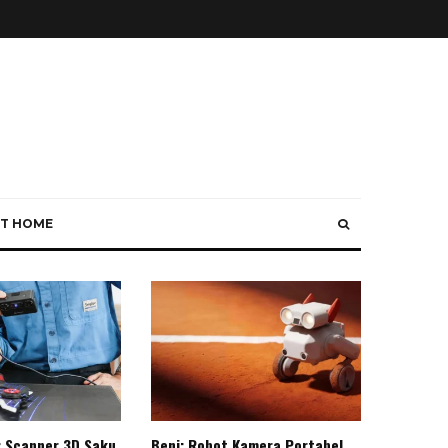
T HOME
: Scanner 3D Saku
Beni: Robot Kamera Portabel