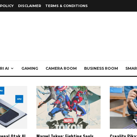
 POLICY
DISCLAIMER
TERMS & CONDITIONS
I AI
GAMING
CAMERA ROOM
BUSINESS ROOM
SMAR
enal Otak AI
Marvel Tokon: Fighting Souls,
Creality Pika