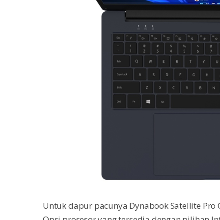
Untuk dapur pacunya Dynabook Satellite Pro C
Opsi prosesor yang tersedia dengan pilihan In