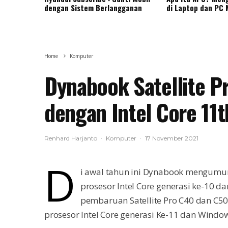
dengan Sistem Berlangganan
di Laptop dan PC
Home
Komputer
Dynabook Satellite P
dengan Intel Core 11
Renhard Harjanto
·
Komputer
·
17 November 2021
D
i awal tahun ini Dynabook mengumum
prosesor Intel Core generasi ke-10 
pembaruan Satellite Pro C40 dan C50.
prosesor Intel Core generasi Ke-11 dan Window