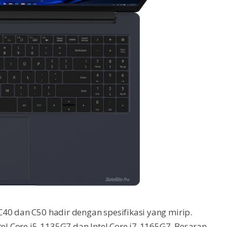
40 dan C50 hadir dengan spesifikasi yang mirip.
tel Core i5-1135G7 dan Intel Core i7-1165G7. Besaran