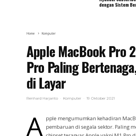
dengan Sistem Be
Home
Komputer
Apple MacBook Pro 2
Pro Paling Bertenaga
di Layar
Renhard Harjanto
·
Komputer
·
19 Oktober 2021
A
pple mengumumkan kehadiran MacBo
pembaruan di segala sektor. Paling
chipset teranyar Apple yakni M1 Pro 