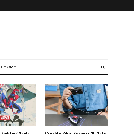
T HOME
 Fighting Souls,
Creality Pika: Scanner 3D Saku