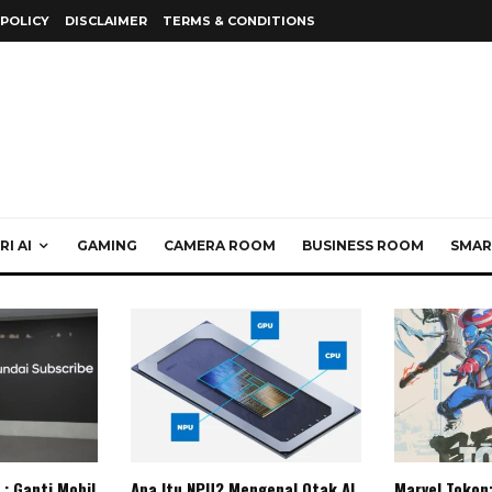
 POLICY
DISCLAIMER
TERMS & CONDITIONS
I AI
GAMING
CAMERA ROOM
BUSINESS ROOM
SMAR
: Ganti Mobil
Apa Itu NPU? Mengenal Otak AI
Marvel Tokon: