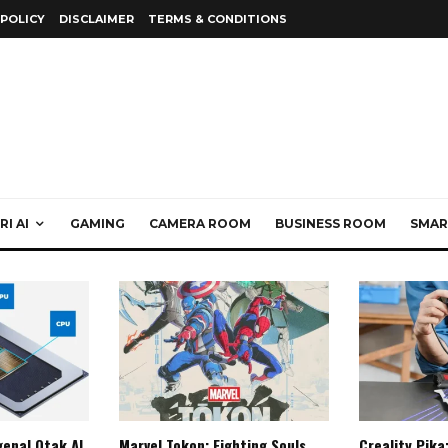
 POLICY
DISCLAIMER
TERMS & CONDITIONS
I AI
GAMING
CAMERA ROOM
BUSINESS ROOM
SMAR
enal Otak AI
Marvel Tokon: Fighting Souls,
Creality Pika