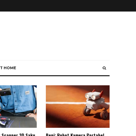
T HOME
: Scanner 3D Saku
Beni: Robot Kamera Portabel