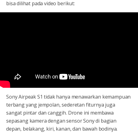
bisa dilihat pada video berikut:
Sony Airpeak S1 tidak hanya menawarkan kemampuan
terbang yang jempolan, sederetan fiturnya juga
sangat pintar dan canggih. Drone ini membawa
sepasang kamera dengan sensor Sony di bagian
depan, belakang, kiri, kanan, dan bawah bodinya.