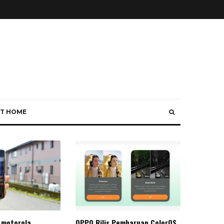
T HOME
 motorola
OPPO Rilis Pembaruan ColorOS