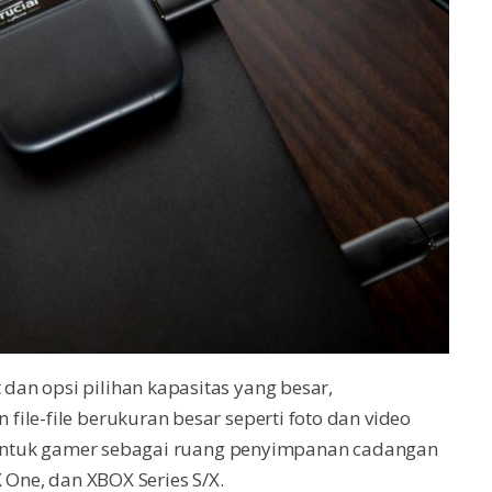
an opsi pilihan kapasitas yang besar,
ile-file berukuran besar seperti foto dan video
ga untuk gamer sebagai ruang penyimpanan cadangan
 One, dan XBOX Series S/X.