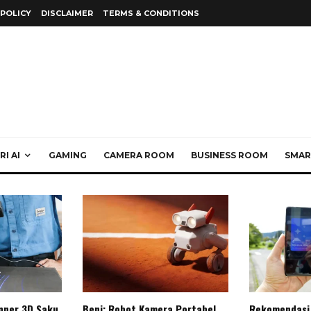
 POLICY
DISCLAIMER
TERMS & CONDITIONS
I AI
GAMING
CAMERA ROOM
BUSINESS ROOM
SMAR
anner 3D Saku
Beni: Robot Kamera Portabel
Rekomendasi