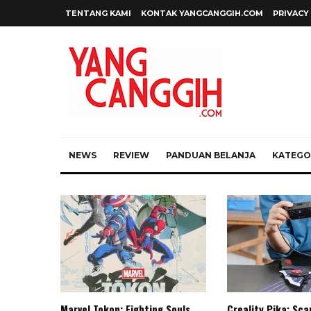
TENTANG KAMI
KONTAK YANGCANGGIH.COM
PRIVACY
NEWS
REVIEW
PANDUAN BELANJA
KATEGOR
Marvel Tokon: Fighting Souls,
Creality Pika: Sc