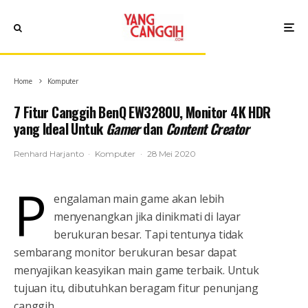
Home
Komputer
7 Fitur Canggih BenQ EW3280U, Monitor 4K HDR
yang Ideal Untuk
Gamer
dan
Content Creator
Renhard Harjanto
·
Komputer
·
28 Mei 2020
P
engalaman main game akan lebih
menyenangkan jika dinikmati di layar
berukuran besar. Tapi tentunya tidak
sembarang monitor berukuran besar dapat
menyajikan keasyikan main game terbaik. Untuk
tujuan itu, dibutuhkan beragam fitur penunjang
canggih.