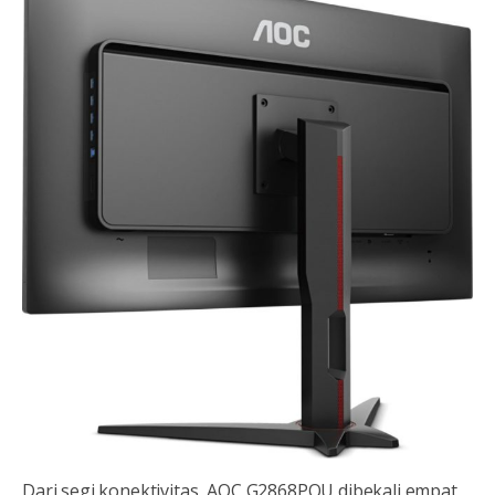
Dari segi konektivitas, AOC G2868PQU dibekali empat