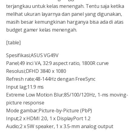
terjangkau untuk kelas menengah. Tentu saja ketika
melihat ukuran layarnya dan panel yang digunakan,
masih besar kemungkinan harganya bisa ada di atas
budget gamer kelas menengah.
[table]
Spesifikasi;ASUS VG49V
Panel;49 inci VA, 32:9 aspect ratio, 1800R curve
Resolusi;DFHD 3840 x 1080
Refresh rate;48-144Hz dengan FreeSync
Input lag;11.9 ms
Extreme Low Motion Blur;85/100/120Hz, 1-ms moving-
picture response
Mode gambar;Picture-by-Picture (PbP)
Input;2 x HDMI 2.0, 1 x DisplayPort 1.2
Audio;2 x 5W speaker, 1 x 3.5-mm analog output