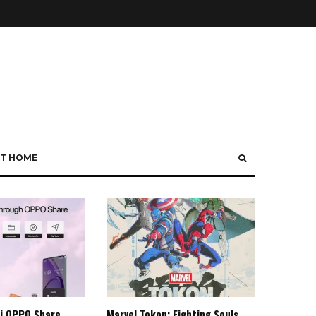
T HOME
i OPPO Share
Marvel Tokon: Fighting Souls,