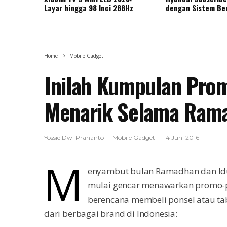
Layar hingga 98 Inci 288Hz
dengan Sistem Be
Home
Mobile Gadget
Inilah Kumpulan Prom
Menarik Selama Rama
Yossie Dwi Prananto
·
Mobile Gadget
·
14 Juni 2016
M
enyambut bulan Ramadhan dan Idul
mulai gencar menawarkan promo-
berencana membeli ponsel atau ta
dari berbagai brand di Indonesia: