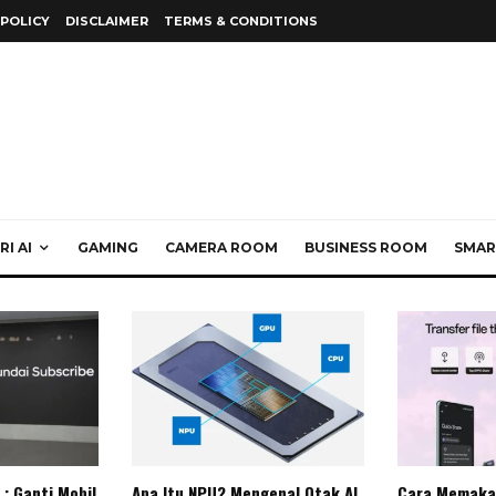
 POLICY
DISCLAIMER
TERMS & CONDITIONS
I AI
GAMING
CAMERA ROOM
BUSINESS ROOM
SMAR
: Ganti Mobil
Apa Itu NPU? Mengenal Otak AI
Cara Memaka