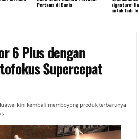
Pertama di Dunia
signature: H
untuk Jadi T
or 6 Plus dengan
tofokus Supercepat
Huawei kini kembali memboyong produk terbarunya
us.