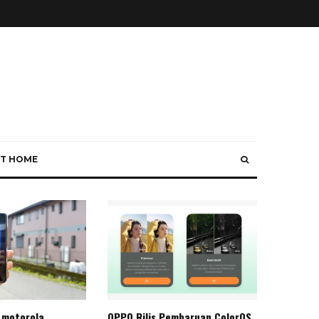
T HOME
 motorola
OPPO Rilis Pembaruan ColorOS