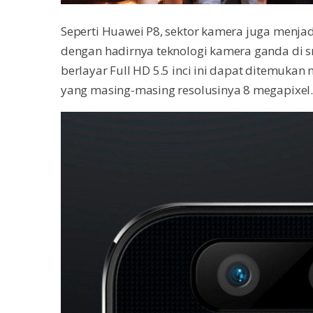
Seperti Huawei P8, sektor kamera juga menjad
dengan hadirnya teknologi kamera ganda di s
berlayar Full HD 5.5 inci ini dapat ditemuka
yang masing-masing resolusinya 8 megapixel.