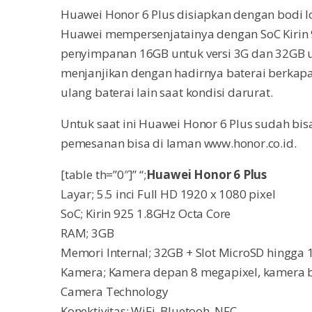
Huawei Honor 6 Plus disiapkan dengan bodi l
Huawei mempersenjatainya dengan SoC Kirin 
penyimpanan 16GB untuk versi 3G dan 32GB un
menjanjikan dengan hadirnya baterai berkapa
ulang baterai lain saat kondisi darurat.
Untuk saat ini Huawei Honor 6 Plus sudah bis
pemesanan bisa di laman www.honor.co.id.
[table th=”0″]” “;
Huawei Honor 6 Plus
Layar; 5.5 inci Full HD 1920 x 1080 pixel
SoC; Kirin 925 1.8GHz Octa Core
RAM; 3GB
Memori Internal; 32GB + Slot MicroSD hingga
Kamera; Kamera depan 8 megapixel, kamera 
Camera Technology
Konektivitas; WiFi, Bluetooh, NFC