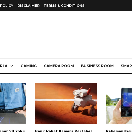
 POLICY
DISCLAIMER
TERMS & CONDITIONS
I AI
GAMING
CAMERA ROOM
BUSINESS ROOM
SMAR
anner 3D Saku
Beni: Robot Kamera Portabel
Rekomendasi