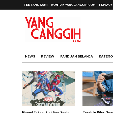
TENTANG KAMI
KONTAK YANGCANGGIH.COM
PRIVACY
NEWS
REVIEW
PANDUAN BELANJA
KATEGOR
Marvel Tokon: Fighting Souls,
Creality Pika: Sc