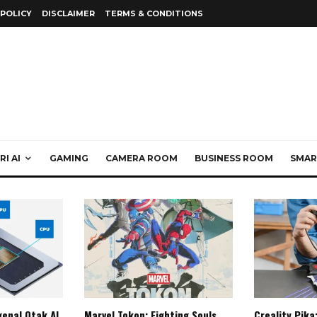
 POLICY
DISCLAIMER
TERMS & CONDITIONS
I AI
GAMING
CAMERA ROOM
BUSINESS ROOM
SMAR
enal Otak AI
Marvel Tokon: Fighting Souls,
Creality Pika