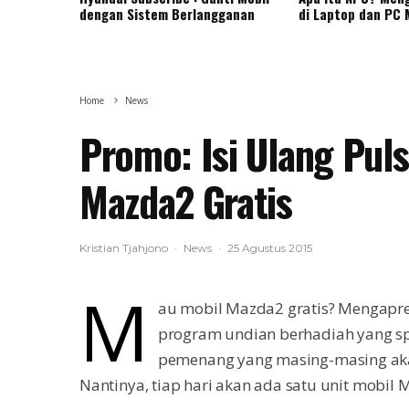
dengan Sistem Berlangganan
di Laptop dan PC
Home
News
Promo: Isi Ulang Pul
Mazda2 Gratis
Kristian Tjahjono
·
News
·
25 Agustus 2015
M
au mobil Mazda2 gratis? Mengapre
program undian berhadiah yang spe
pemenang yang masing-masing ak
Nantinya, tiap hari akan ada satu unit mobil