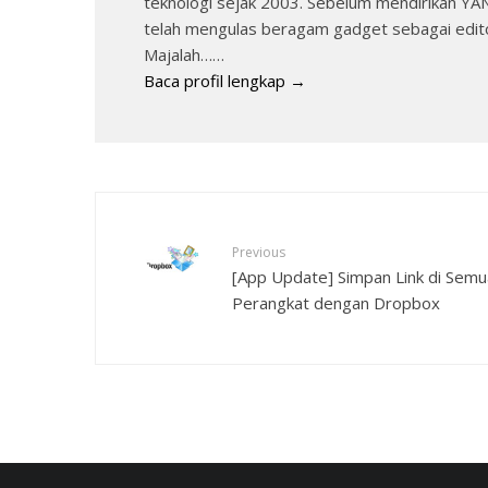
teknologi sejak 2003. Sebelum mendirikan 
telah mengulas beragam gadget sebagai edito
Majalah……
Baca profil lengkap →
Previous
[App Update] Simpan Link di Semu
Perangkat dengan Dropbox