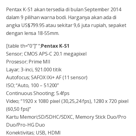
Pentax K-S1 akan tersedia di bulan September 2014
dalam 9 pilihan warna bodi. Harganya akan ada di
angka US$799.95 atau sekitar 9,6 juta rupiah, sepaket
dengan lensa 18-55mm.
[table th=”0″]” “;
Pentax K-S1
Sensor; CMOS APS-C 20.1 megapixel
Prosesor; Prime MII
Layar; 3-inci, 921.000 titik
Autofocus; SAFOX IXi+ AF (11 sensor)
ISO; “Auto, 100 – 51200”
Continuous Shooting; 5.4fps
Video; “1920 x 1080 pixel (30,25,24 fps), 1280 x 720 pixel
(60,50 fps)”
Kartu Memori;SD/SDHC/SDXC, Memory Stick Duo/Pro
Duo/Pro-HG Duo
Konektivitas; USB, HDMI