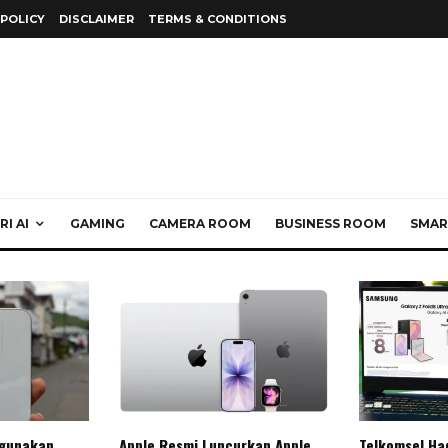
 POLICY
DISCLAIMER
TERMS & CONDITIONS
I AI
GAMING
CAMERA ROOM
BUSINESS ROOM
SMAR
gunakan
Apple Resmi Luncurkan Apple
Telkomsel Ha