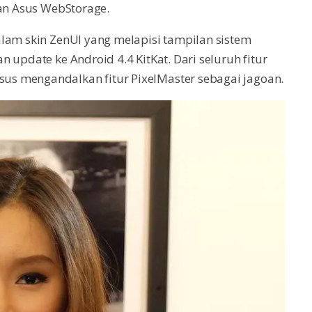
dan Asus WebStorage.
lam skin ZenUI yang melapisi tampilan sistem
 update ke Android 4.4 KitKat. Dari seluruh fitur
s mengandalkan fitur PixelMaster sebagai jagoan.