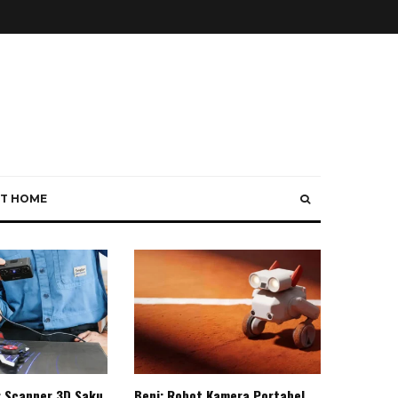
T HOME
: Scanner 3D Saku
Beni: Robot Kamera Portabel