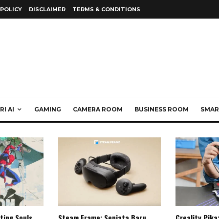
 POLICY
DISCLAIMER
TERMS & CONDITIONS
I AI
GAMING
CAMERA ROOM
BUSINESS ROOM
SMAR
ting Souls,
Steam Frame: Senjata Baru
Creality Pika