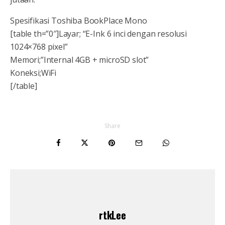
Spesifikasi Toshiba BookPlace Mono
[table th=”0″]Layar; “E-Ink 6 inci dengan resolusi
1024×768 pixel”
Memori;”Internal 4GB + microSD slot”
Koneksi;WiFi
[/table]
Share
rtkLee