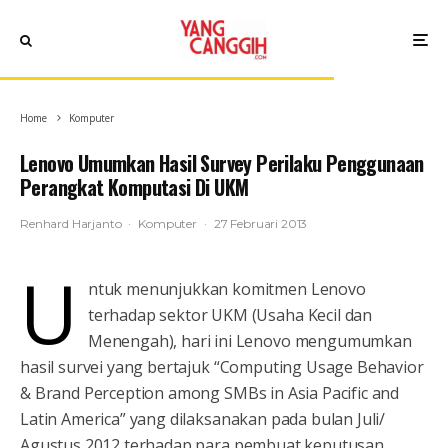
Home
Komputer
Lenovo Umumkan Hasil Survey Perilaku Penggunaan
Perangkat Komputasi Di UKM
Renhard Harjanto
·
Komputer
·
27 Februari 2013
U
ntuk menunjukkan komitmen Lenovo
terhadap sektor UKM (Usaha Kecil dan
Menengah), hari ini Lenovo mengumumkan
hasil survei yang bertajuk “Computing Usage Behavior
& Brand Perception among SMBs in Asia Pacific and
Latin America” yang dilaksanakan pada bulan Juli/
Agustus 2012 terhadap para pembuat keputusan