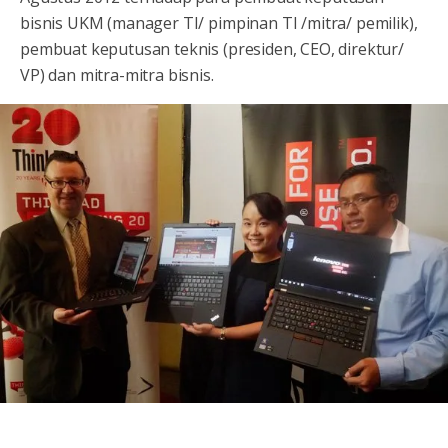
bisnis UKM (manager TI/ pimpinan TI /mitra/ pemilik),
pembuat keputusan teknis (presiden, CEO, direktur/
VP) dan mitra-mitra bisnis.