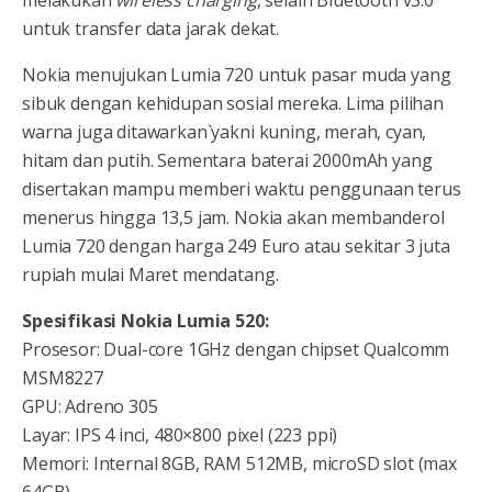
untuk transfer data jarak dekat.
Nokia menujukan Lumia 720 untuk pasar muda yang
sibuk dengan kehidupan sosial mereka. Lima pilihan
warna juga ditawarkan`yakni kuning, merah, cyan,
hitam dan putih. Sementara baterai 2000mAh yang
disertakan mampu memberi waktu penggunaan terus
menerus hingga 13,5 jam. Nokia akan membanderol
Lumia 720 dengan harga 249 Euro atau sekitar 3 juta
rupiah mulai Maret mendatang.
Spesifikasi Nokia Lumia 520:
Prosesor: Dual-core 1GHz dengan chipset Qualcomm
MSM8227
GPU: Adreno 305
Layar: IPS 4 inci, 480×800 pixel (223 ppi)
Memori: Internal 8GB, RAM 512MB, microSD slot (max
64GB)