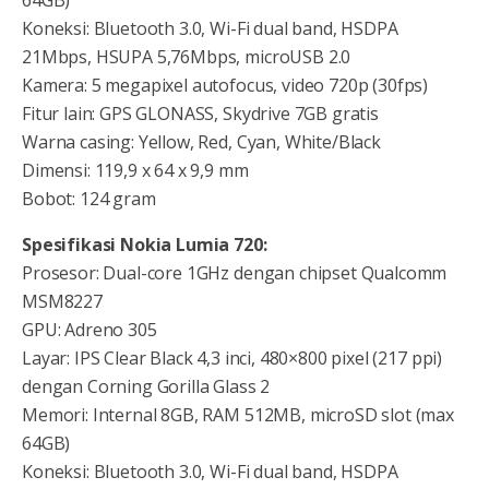
Koneksi: Bluetooth 3.0, Wi-Fi dual band, HSDPA
21Mbps, HSUPA 5,76Mbps, microUSB 2.0
Kamera: 5 megapixel autofocus, video 720p (30fps)
Fitur lain: GPS GLONASS, Skydrive 7GB gratis
Warna casing: Yellow, Red, Cyan, White/Black
Dimensi: 119,9 x 64 x 9,9 mm
Bobot: 124 gram
Spesifikasi Nokia Lumia 720:
Prosesor: Dual-core 1GHz dengan chipset Qualcomm
MSM8227
GPU: Adreno 305
Layar: IPS Clear Black 4,3 inci, 480×800 pixel (217 ppi)
dengan Corning Gorilla Glass 2
Memori: Internal 8GB, RAM 512MB, microSD slot (max
64GB)
Koneksi: Bluetooth 3.0, Wi-Fi dual band, HSDPA