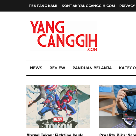
TENTANG KAMI
KONTAK YANGCANGGIH.COM
PRIVACY
NEWS
REVIEW
PANDUAN BELANJA
KATEGOR
Marvel Tokon: Fighting Souls,
Creality Pika: Sc