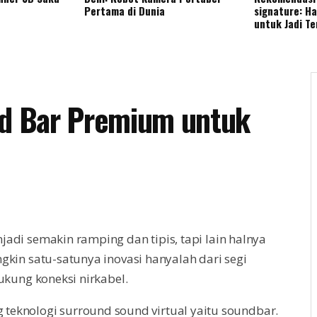
Pertama di Dunia
signature: H
untuk Jadi T
d Bar Premium untuk
di semakin ramping dan tipis, tapi lain halnya
kin satu-satunya inovasi hanyalah dari segi
ukung koneksi nirkabel.
eknologi surround sound virtual yaitu
soundbar.