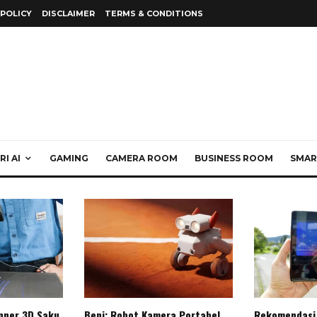
 POLICY
DISCLAIMER
TERMS & CONDITIONS
I AI
GAMING
CAMERA ROOM
BUSINESS ROOM
SMAR
anner 3D Saku
Beni: Robot Kamera Portabel
Rekomendasi