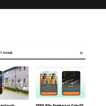
T HOME
 motorola
OPPO Rilis Pembaruan ColorOS