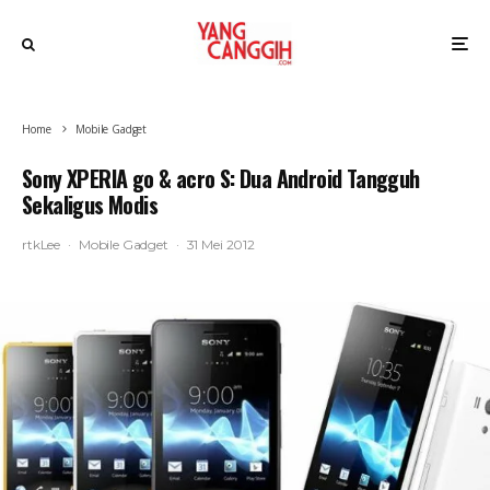
Home
Mobile Gadget
Sony XPERIA go & acro S: Dua Android Tangguh
Sekaligus Modis
rtkLee
·
Mobile Gadget
·
31 Mei 2012