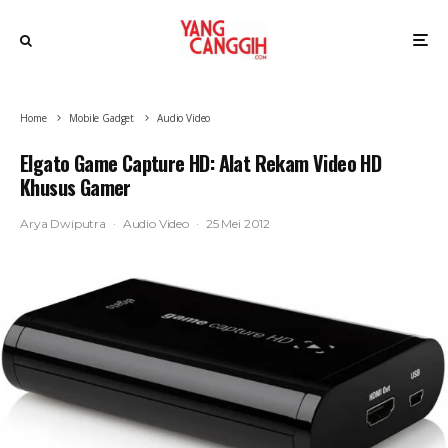
Home
Mobile Gadget
Audio Video
Elgato Game Capture HD: Alat Rekam Video HD
Khusus Gamer
Arya Dwiputra
·
Audio Video
·
25 Mei 2012