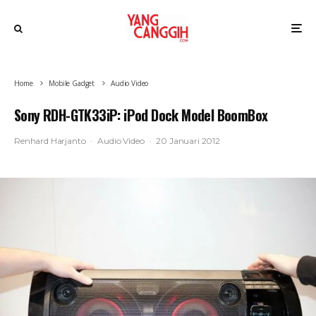
Home
Mobile Gadget
Audio Video
Sony RDH-GTK33iP: iPod Dock Model BoomBox
Renhard Harjanto
·
Audio Video
·
20 Januari 2012