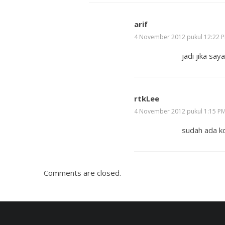
arif
4 November 2012 pukul 12:22 
jadi jika s
rtkLee
4 November 2012 pukul 1:15 P
sudah ada k
Comments are closed.