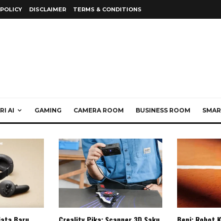
 POLICY
DISCLAIMER
TERMS & CONDITIONS
I AI
GAMING
CAMERA ROOM
BUSINESS ROOM
SMAR
jata Baru
Creality Pika: Scanner 3D Saku
Beni: Robot 