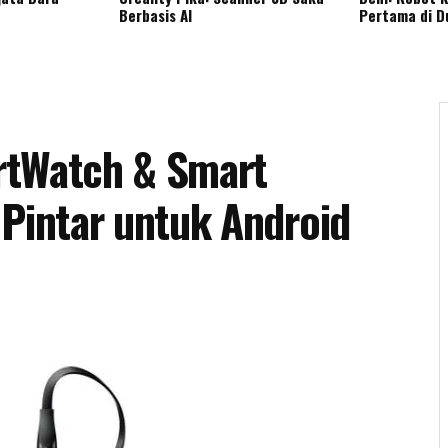
Berbasis AI
Pertama di D
rtWatch & Smart
 Pintar untuk Android