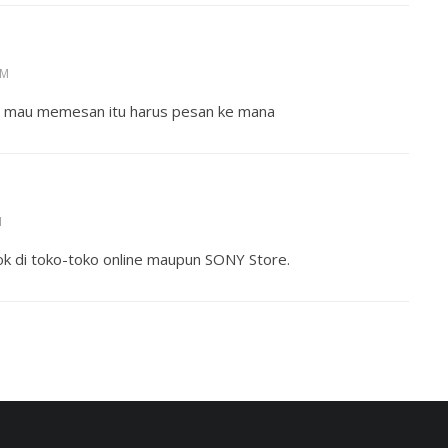
PM
aya mau memesan itu harus pesan ke mana
M
ok di toko-toko online maupun SONY Store.