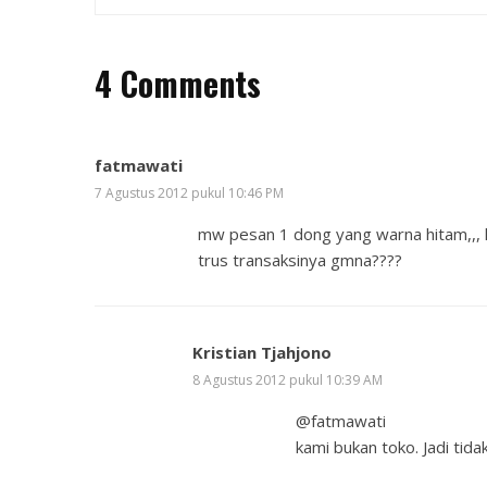
4 Comments
fatmawati
7 Agustus 2012 pukul 10:46 PM
mw pesan 1 dong yang warna hitam,,, 
trus transaksinya gmna????
Kristian Tjahjono
8 Agustus 2012 pukul 10:39 AM
@fatmawati
kami bukan toko. Jadi tid