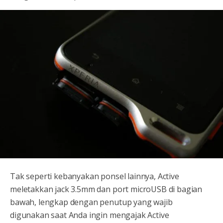
Tak seperti kebanyakan ponsel lainnya, Active
meletakkan jack 3.5mm dan port microUSB di bagian
bawah, lengkap dengan penutup yang wajib
digunakan saat Anda ingin mengajak Active