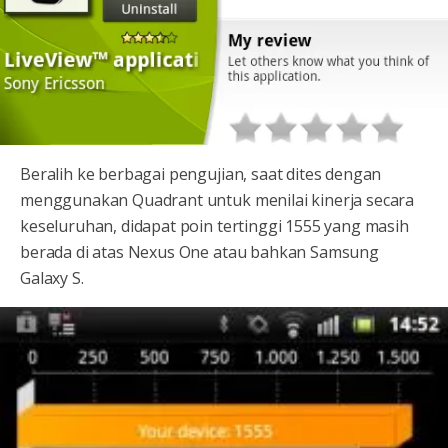
Beralih ke berbagai pengujian, saat dites dengan
menggunakan Quadrant untuk menilai kinerja secara
keseluruhan, didapat poin tertinggi 1555 yang masih
berada di atas Nexus One atau bahkan Samsung
Galaxy S.