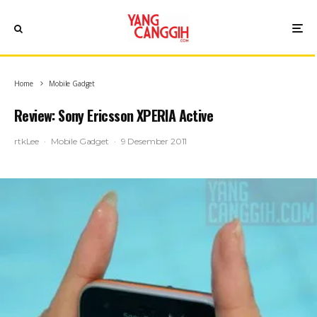
Home
Mobile Gadget
Review: Sony Ericsson XPERIA Active
rtkLee
·
Mobile Gadget
·
9 Desember 2011