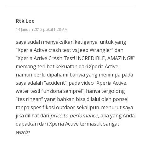
Rtk Lee
14 Januari 2012 pukul 1:28 AM
saya sudah menyaksikan ketiganya. untuk yang
“Xperia Acitve crash test vs.Jeep Wrangler” dan
“Xperia Active CrAsh Test! INCREDIBLE, AMAZING!!!”
memang terlihat kekuatan dari Xperia Active,
namun perlu dipahami bahwa yang menimpa pada
saya adalah “accident”. pada video “Xperia Active,
water test! funziona sempre!”, hanya tergolong
“tes ringan” yang bahkan bisa dilalui oleh ponsel
tanpa spesifikasi outdoor sekalipun. menurut saya
jika dilihat dari
price to perfomance
, apa yang Anda
dapatkan dari Xperia Active termasuk sangat
worth
.