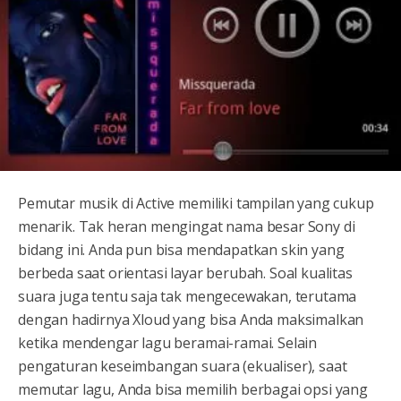
Pemutar musik di Active memiliki tampilan yang cukup
menarik. Tak heran mengingat nama besar Sony di
bidang ini. Anda pun bisa mendapatkan skin yang
berbeda saat orientasi layar berubah. Soal kualitas
suara juga tentu saja tak mengecewakan, terutama
dengan hadirnya Xloud yang bisa Anda maksimalkan
ketika mendengar lagu beramai-ramai. Selain
pengaturan keseimbangan suara (ekualiser), saat
memutar lagu, Anda bisa memilih berbagai opsi yang