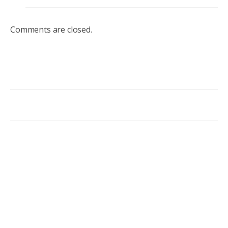
Comments are closed.