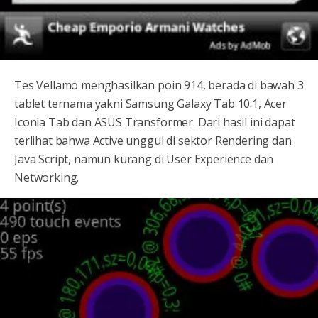
Tes Vellamo menghasilkan poin 914, berada di bawah 3
tablet ternama yakni Samsung Galaxy Tab 10.1, Acer
Iconia Tab dan ASUS Transformer. Dari hasil ini dapat
terlihat bahwa Active unggul di sektor Rendering dan
Java Script, namun kurang di User Experience dan
Networking.