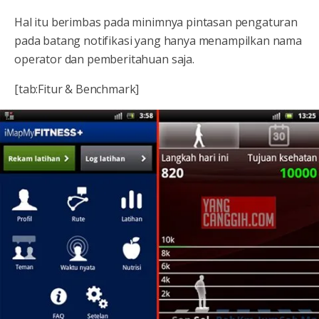
Hal itu berimbas pada minimnya pintasan pengaturan
pada batang notifikasi yang hanya menampilkan nama
operator dan pemberitahuan saja.
[tab:Fitur & Benchmark]