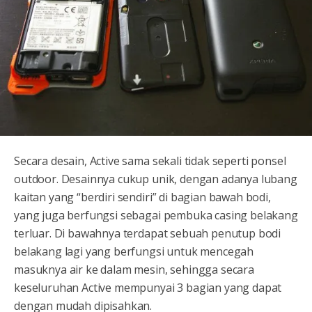
Secara desain, Active sama sekali tidak seperti ponsel
outdoor. Desainnya cukup unik, dengan adanya lubang
kaitan yang “berdiri sendiri” di bagian bawah bodi,
yang juga berfungsi sebagai pembuka casing belakang
terluar. Di bawahnya terdapat sebuah penutup bodi
belakang lagi yang berfungsi untuk mencegah
masuknya air ke dalam mesin, sehingga secara
keseluruhan Active mempunyai 3 bagian yang dapat
dengan mudah dipisahkan.