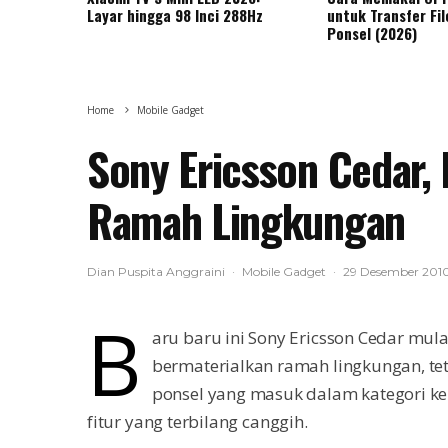
Layar hingga 98 Inci 288Hz
untuk Transfer Fil
Ponsel (2026)
Home
Mobile Gadget
Sony Ericsson Cedar, 
Ramah Lingkungan
Dian Puspita Anggraini
·
Mobile Gadget
·
29 Desember 201
B
aru baru ini Sony Ericsson Cedar mulai
bermaterialkan ramah lingkungan, te
ponsel yang masuk dalam kategori k
fitur yang terbilang canggih.