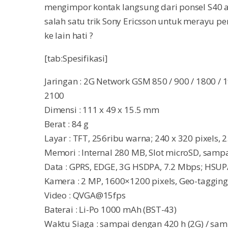
mengimpor kontak langsung dari ponsel S40 a
salah satu trik Sony Ericsson untuk merayu 
ke lain hati ?
[tab:Spesifikasi]
Jaringan : 2G Network GSM 850 / 900 / 1800 /
2100
Dimensi : 111 x 49 x 15.5 mm
Berat : 84 g
Layar : TFT, 256ribu warna; 240 x 320 pixels, 2
Memori : Internal 280 MB, Slot microSD, sam
Data : GPRS, EDGE, 3G HSDPA, 7.2 Mbps; HSUPA
Kamera : 2 MP, 1600×1200 pixels, Geo-tagging,
Video : QVGA@15fps
Baterai : Li-Po 1000 mAh (BST-43)
Waktu Siaga : sampai dengan 420 h (2G) / sam