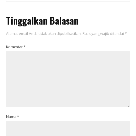
Tinggalkan Balasan
Alamat email Anda tidak akan dipublikasikan.
Ruas yang wajib ditandai
*
Komentar
*
Nama
*