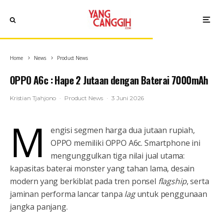
Home
News
Product News
OPPO A6c : Hape 2 Jutaan dengan Baterai 7000mAh
Kristian Tjahjono
·
Product News
·
3 Juni 2026
M
engisi segmen harga dua jutaan rupiah,
OPPO memiliki OPPO A6c. Smartphone ini
mengunggulkan tiga nilai jual utama:
kapasitas baterai monster yang tahan lama, desain
modern yang berkiblat pada tren ponsel
flagship
, serta
jaminan performa lancar tanpa
lag
untuk penggunaan
jangka panjang.