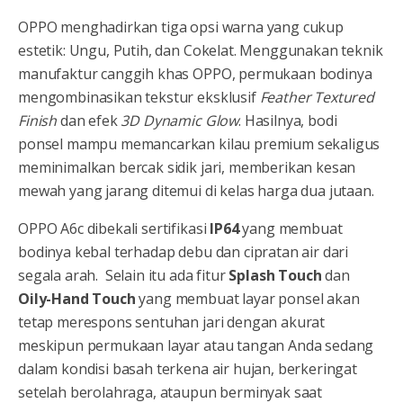
OPPO menghadirkan tiga opsi warna yang cukup
estetik: Ungu, Putih, dan Cokelat. Menggunakan teknik
manufaktur canggih khas OPPO, permukaan bodinya
mengombinasikan tekstur eksklusif
Feather Textured
Finish
dan efek
3D Dynamic Glow
. Hasilnya, bodi
ponsel mampu memancarkan kilau premium sekaligus
meminimalkan bercak sidik jari, memberikan kesan
mewah yang jarang ditemui di kelas harga dua jutaan.
OPPO A6c dibekali sertifikasi
IP64
yang membuat
bodinya kebal terhadap debu dan cipratan air dari
segala arah. Selain itu ada fitur
Splash Touch
dan
Oily-Hand Touch
yang membuat layar ponsel akan
tetap merespons sentuhan jari dengan akurat
meskipun permukaan layar atau tangan Anda sedang
dalam kondisi basah terkena air hujan, berkeringat
setelah berolahraga, ataupun berminyak saat